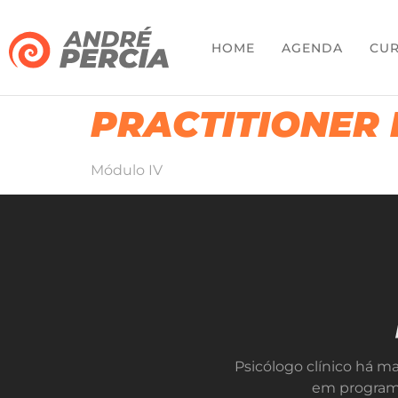
HOME
AGENDA
CUR
PRACTITIONER 
Módulo IV
Psicólogo clínico há ma
em programa