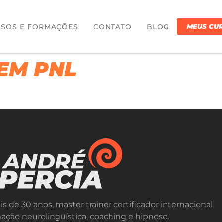
SOS E FORMAÇÕES
CONTATO
BLOG
MEUS CU
EM PNL
is de 30 anos, master trainer certificador internacional
ção neurolinguística, coaching e hipnose.